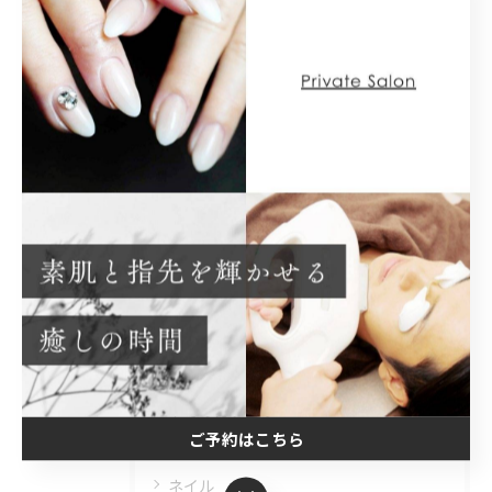
< 前のページ
一覧に戻る
次のページ >
関連タグ
#フットネイル
#角質ケア
#エアジェル
#福祉ネイル
カテゴリー
Categories
全てのカテゴリー
ご予約はこちら
巻爪
ネイル