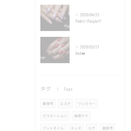
2026/04/23
Pink🩷×Purple💜
2026/03/27
Red❤️
タグ
Tags
飯塚市
エステ
ワンカラー
グラデーション
角質ケア
フットネイル
キッズ
ヒゲ
嘉麻市