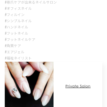
#巻爪ケアが出来るネイルサロン
#オフィスネイル
#フィルイン
#シンプルネイル
#ハンドネイル
#フットネイル
#フットネイルケア
#角質ケア
#エアジェル
#福祉ネイリスト
#福祉ネイル
#光脱毛
#飯塚脱毛
#嘉麻脱毛
#メンズ脱毛
#メンズ髭脱毛
#キッズ脱毛