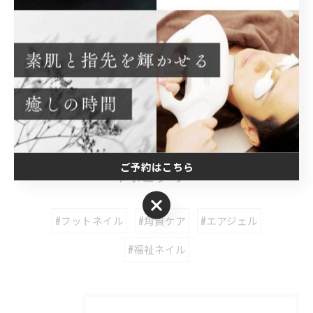
#都度払い脱毛
#耳ツボジュエリー
< 前のページ
一覧に戻る
次のページ >
ご予約はこちら
関連タグ
ご予約はこちら
#フットネイル
#角質ケア
#エアジェル
#福祉ネイル