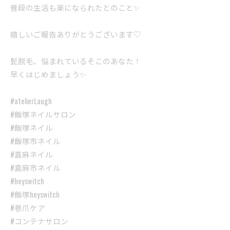
普段の生活も楽になられたとのこと✨
嬉しいご報告ありがとうございます♡
髭脱毛、悩まれているそこのあなた！
早くはじめましょう✨
#atelierLaugh
#飯塚ネイルサロン
#飯塚ネイル
#飯塚市ネイル
#嘉麻ネイル
#嘉麻市ネイル
#heyswitch
#飯塚heyswitch
#巻爪ケア
#コンテナサロン